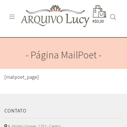
R$0,00
- Página MailPoet -
[mailpoet_page]
CONTATO
R. Elpídio Gomes, 1252 - Centro,