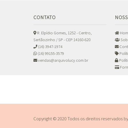
CONTATO
NOSS
R. Elpídio Gomes, 1252 - Centro,
Hom
Sertãozinho / SP - CEP:14160-620
Sob
(16) 3947-1974
Cont
(16) 99155-3579
Polí
vendas@arquivolucy.com.br
Polít
Form
Copyright © 2020 Todos os direitos reservados b