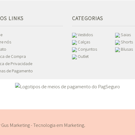
OS LINKS
CATEGORIAS
e
Vestidos
Saias
re nós
Calças
Shorts
ato
Conjuntos
Blusas
tica de Compra
Outlet
ica de Privacidade
as de Pagamento
y
Gus Marketing - Tecnologia em Marketing
.