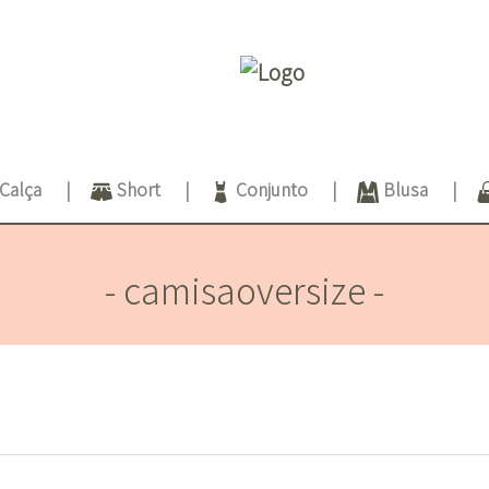
Calça
Short
Conjunto
Blusa
- camisaoversize -