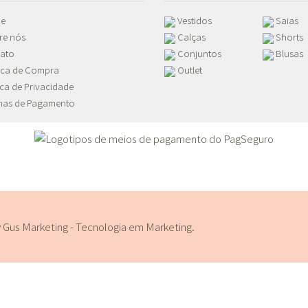
e
Vestidos
Saias
re nós
Calças
Shorts
ato
Conjuntos
Blusas
tica de Compra
Outlet
ica de Privacidade
as de Pagamento
y
Gus Marketing - Tecnologia em Marketing
.