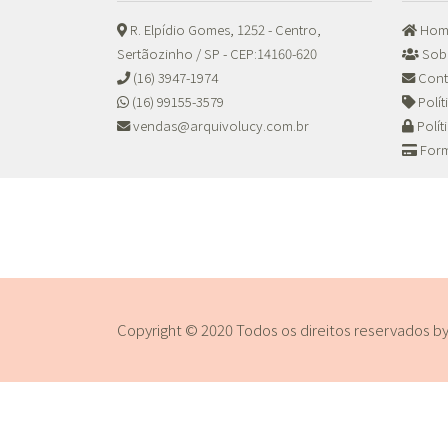
R. Elpídio Gomes, 1252 - Centro,
Hom
Sertãozinho / SP - CEP:14160-620
Sob
(16) 3947-1974
Cont
(16) 99155-3579
Polí
vendas@arquivolucy.com.br
Polít
Form
Copyright © 2020 Todos os direitos reservados b