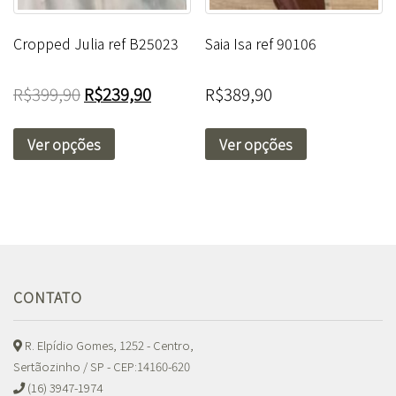
Cropped Julia ref B25023
Saia Isa ref 90106
R$
399,90
R$
239,90
R$
389,90
Ver opções
Ver opções
CONTATO
R. Elpídio Gomes, 1252 - Centro,
Sertãozinho / SP - CEP:14160-620
(16) 3947-1974