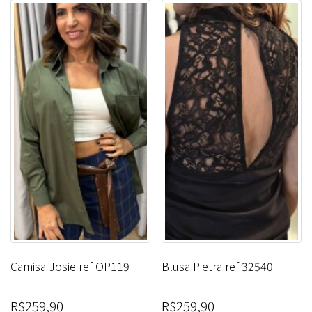
Camisa Josie ref OP119
Blusa Pietra ref 32540
R$
259,90
R$
259,90