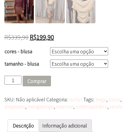
R$
339,90
R$
199,90
cores - blusa
tamanho - blusa
Blusa
Comprar
Clea
ref
SKU:
Não aplicável
Categoria:
outlet
Tags:
bege
,
blusa
,
28029
drapeado
,
mangalonga
,
marrom
,
ombroaombro
,
renda
quantidade
Descrição
Informação adicional